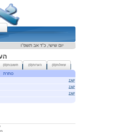
יום שישי, כ"ד אב תשפ"ו
העמ
שאלות(0)
הערות(0)
תשובות(0)
כותרת
ZAP
ZAP
ZAP
כ
הא