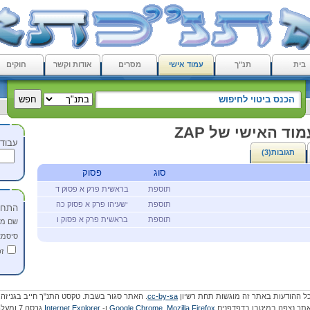
בית
תנ"ך
עמוד אישי
מסרים
אודות וקשר
חוקים
וד האישי של ZAP
עבוד 
תגובות(3)
סוג
פסוק
תוספת
בראשית פרק א פסוק ד
תוספת
ישעיהו פרק א פסוק כה
התחב
תוספת
בראשית פרק א פסוק ו
שם מ
סיסמא
זכ
ל ההודעות באתר זה מוגשות תחת רשיון
cc-by-sa
. האתר סגור בשבת. טקסט התנ"ך חייב בגניזה.
תר נצפה במיטבו בדפדפנים
Mozilla Firefox
,
Google Chrome
ו-
Internet Explorer
גרסה 7 ומעלה.