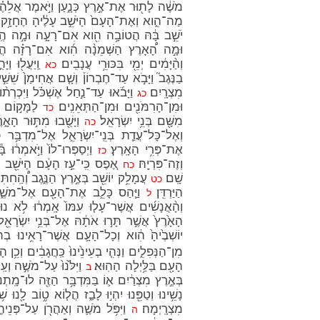
מֹשֶׁ֔ה לָת֖וּר אֶת־אֶ֣רֶץ כְּנָ֑עַן וַיֹּ֣אמֶר אֲלֵהֶ֗
מַה־הִ֑וא וְאֶת־הָעָם֙ הַיֹּשֵׁ֣ב עָלֶ֔יהָ הֶחָזָ֥
יֹשֵׁ֣ב בָּ֔הּ הֲטוֹבָ֥ה הִ֖וא אִם־רָעָ֑ה וּמָ֣ה הֶֽעָ
וּמָ֣ה הָ֠אָרֶץ הַשְּׁמֵנָ֨ה הִ֜וא אִם־רָזָ֗ה הֲיֵֽשׁ
וְהַ֨יָּמִ֔ים יְמֵ֖י בִּכּוּרֵ֥י עֲנָבִֽים׃
וַֽיַּעֲל֖וּ ו
כא
בַנֶּגֶב֮ וַיָּבֹ֣א עַד־חֶבְרוֹן֒ וְשָׁ֤ם אֲחִימַן֙ שֵׁשַׁ֣
מִצְרָֽיִם׃
וַיָּבֹ֜אוּ עַד־נַ֣חַל אֶשְׁכֹּ֗ל וַיִּכְרְת֨ו
כג
וּמִן־הָרִמֹּנִ֖ים וּמִן־הַתְּאֵנִֽים׃
לַמָּק֣וֹם הַ
כד
מִשָּׁ֖ם בְּנֵ֥י יִשְׂרָאֵֽל׃
וַיָּשֻׁ֖בוּ מִתּ֣וּר הָאָ֑
כה
וְאֶל־כָּל־עֲדַ֧ת בְּנֵֽי־יִשְׂרָאֵ֛ל אֶל־מִדְבַּ֥ר פָּ
אֶת־פְּרִ֥י הָאָֽרֶץ׃
וַיְסַפְּרוּ־לוֹ֙ וַיֹּ֣אמְר֔ו
כז
וְזֶה־פִּרְיָֽהּ׃
אֶ֚פֶס כִּֽי־עַ֣ז הָעָ֔ם הַיֹּשֵׁ֖ב בּ
כח
שָֽׁם׃
עֲמָלֵ֥ק יוֹשֵׁ֖ב בְּאֶ֣רֶץ הַנֶּ֑גֶב וְ֠הַֽחִתִּי ו
כט
הַיַּרְדֵּֽן׃
וַיַּ֧הַס כָּלֵ֛ב אֶת־הָעָ֖ם אֶל־מֹשֶׁ֑ה וַי
ל
וְהָ֨אֲנָשִׁ֜ים אֲשֶׁר־עָל֤וּ עִמּוֹ֙ אָֽמְר֔וּ לֹ֥א נו
הָאָ֙רֶץ֙ אֲשֶׁ֣ר תָּר֣וּ אֹתָ֔הּ אֶל־בְּנֵ֥י יִשְׂרָ
יוֹשְׁבֶ֙יהָ֙ הִ֔וא וְכָל־הָעָ֛ם אֲשֶׁר־רָאִ֥ינוּ בְתוֹ
מִן־הַנְּפִלִ֑ים וַנְּהִ֤י בְעֵינֵ֙ינוּ֙ כַּֽחֲגָבִ֔ים וְכֵ֥ן הָ
הָעָ֖ם בַּלַּ֥יְלָה הַהֽוּא׃
וַיִּלֹּ֙נוּ֙ עַל־מֹשֶׁ֣ה וְע
ב
בְּאֶ֣רֶץ מִצְרַ֔יִם א֛וֹ בַּמִּדְבָּ֥ר הַזֶּ֖ה לוּ־מָֽתְנוּ
נָשֵׁ֥ינוּ וְטַפֵּ֖נוּ יִהְי֣וּ לָבַ֑ז הֲל֧וֹא ט֦וֹב לָ֖נוּ שׁ
מִצְרָֽיְמָה׃
וַיִּפֹּ֥ל מֹשֶׁ֛ה וְאַהֲרֹ֖ן עַל־פְּנֵיה
ה