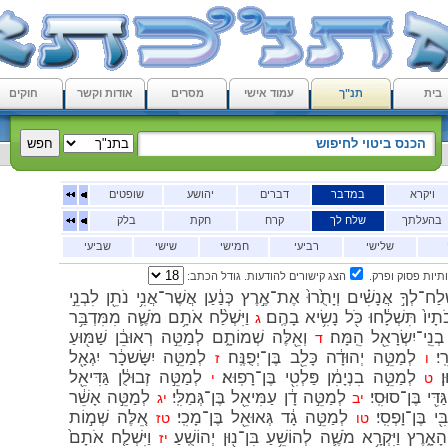
בית
תנ"ך
עמוד אישי
מסרים
אודות וקשר
חוקים
ויקרא
במדבר
דברים
יהושע
שופטים
בהעלתך
שלח לך
קרח
חקת
בלק
שלישי
רביעי
חמישי
שישי
שביעי
תיות פסוק ופרק.
הצג קישורים להודעות. גודל הכתב:
ַח־לְךָ֣ אֲנָשִׁ֗ים וְיָתֻ֙רוּ֙ אֶת־אֶ֣רֶץ כְּנַ֔עַן אֲשֶׁר־אֲנִ֥י נֹתֵ֖ן לִבְנֵ֣י
יו֙ תִּשְׁלָ֔חוּ כֹּ֖ל נָשִׂ֥יא בָהֶֽם׃
וַיִּשְׁלַ֨ח אֹתָ֥ם מֹשֶׁ֛ה מִמִּדְבַּ֥ר
ג
ְנֵֽי־יִשְׂרָאֵ֖ל הֵֽמָּה׃
וְאֵ֖לֶּה שְׁמוֹתָ֑ם לְמַטֵּ֣ה רְאוּבֵ֔ן שַׁמּ֖וּעַ
ד
י׃
לְמַטֵּ֣ה יְהוּדָ֔ה כָּלֵ֖ב בֶּן־יְפֻנֶּֽה׃
לְמַטֵּ֣ה יִשָּׂשכָ֔ר יִגְאָ֖ל
ו
ז
׃
לְמַטֵּ֣ה בִנְיָמִ֔ן פַּלְטִ֖י בֶּן־רָפֽוּא׃
לְמַטֵּ֣ה זְבוּלֻ֔ן גַּדִּיאֵ֖ל
ט
י
ִ֖י בֶּן־סוּסִֽי׃
לְמַטֵּ֣ה דָ֔ן עַמִּיאֵ֖ל בֶּן־גְּמַלִּֽי׃
לְמַטֵּ֣ה אָשֵׁ֔ר
יב
יג
י בֶּן־וָפְסִֽי׃
לְמַטֵּ֣ה גָ֔ד גְּאוּאֵ֖ל בֶּן־מָכִֽי׃
אֵ֚לֶּה שְׁמ֣וֹת
טו
טז
ֶץ וַיִּקְרָ֥א מֹשֶׁ֛ה לְהוֹשֵׁ֥עַ בִּן־נ֖וּן יְהוֹשֻֽׁעַ׃
וַיִּשְׁלַ֤ח אֹתָם֙
יז