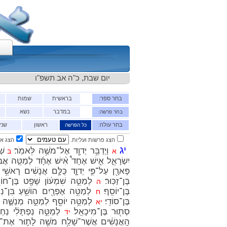
יום שבת, כ"ה אב תשפ"ו
בחר ספר:
בראשית
שמות
במדבר
נשא
בחר פרשה:
בחר עולה:
ראשון
שני
כל הפרשה
הצג פרשות ועליות.
הצג או
יג
וַיְדַבֵּ֥ר יְדוָ֖ד אֶל־מֹשֶׁ֥ה לֵּאמֹֽר׃
שְׁל
א
ב
יִשְׂרָאֵ֑ל אִ֣ישׁ אֶחָד֩ אִ֨ישׁ אֶחָ֜ד לְמַטֵּ֤ה אֲבֹתָ
פָּארָ֖ן עַל־פִּ֣י יְדוָ֑ד כֻּלָּ֣ם אֲנָשִׁ֔ים רָאשֵׁ֥י ב
בֶּן־זַכּֽוּר׃
לְמַטֵּ֣ה שִׁמְע֔וֹן שָׁפָ֖ט בֶּן־חוֹרִֽ
ה
בֶּן־יוֹסֵֽף׃
לְמַטֵּ֥ה אֶפְרָ֖יִם הוֹשֵׁ֥עַ בִּן־נֽוּן
ח
בֶּן־סוֹדִֽי׃
לְמַטֵּ֥ה יוֹסֵ֖ף לְמַטֵּ֣ה מְנַשֶּׁ֑ה גַּדּ
יא
סְת֖וּר בֶּן־מִיכָאֵֽל׃
לְמַטֵּ֣ה נַפְתָּלִ֔י נַחְבִּ֖
יד
הָֽאֲנָשִׁ֔ים אֲשֶׁר־שָׁלַ֥ח מֹשֶׁ֖ה לָת֣וּר אֶת־הָאָ֑ר