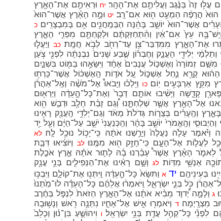
ם עֲל֥וּ זֶה֙ בַּנֶּ֔גֶב וַעֲלִיתֶ֖ם אֶת־הָהָֽר׃
וּרְאִיתֶ֥ם אֶת־הָאָ֖רֶץ
יח
ק הוּא֙ הֲרָפֶ֔ה הַמְעַ֥ט ה֖וּא אִם־רָֽב׃
וּמָ֣ה הָאָ֗רֶץ אֲשֶׁר־הוּא֙
יט
רִ֗ים אֲשֶׁר־הוּא֙ יוֹשֵׁ֣ב בָּהֵ֔נָּה הַבְּמַֽחֲנִ֖ים אִ֥ם בְּמִבְצָרִֽים׃
כ
־בָּ֥הּ עֵץ֙ אִם־אַ֔יִן וְהִ֨תְחַזַּקְתֶּ֔ם וּלְקַחְתֶּ֖ם מִפְּרִ֣י הָאָ֑רֶץ
ַיָּתֻ֣רוּ אֶת־הָאָ֑רֶץ מִמִּדְבַּר־צִ֥ן עַד־רְחֹ֖ב לְבֹ֥א חֲמָֽת׃
וַיַּעֲל֣וּ
כב
י וְתַלְמַ֔י יְלִידֵ֖י הָעֲנָ֑ק וְחֶבְר֗וֹן שֶׁ֤בַע שָׁנִים֙ נִבְנְתָ֔ה לִפְנֵ֖י צֹ֥עַן
ּ מִשָּׁ֤ם זְמוֹרָה֙ וְאֶשְׁכּ֤וֹל עֲנָבִים֙ אֶחָ֔ד וַיִּשָּׂאֻ֥הוּ בַמּ֖וֹט בִּשְׁנָ֑יִם
ה֔וּא קָרָ֖א נַ֣חַל אֶשְׁכּ֑וֹל עַ֚ל אֹד֣וֹת הָֽאֶשְׁכּ֔וֹל אֲשֶׁר־כָּרְת֥וּ
רֶץ מִקֵּ֖ץ אַרְבָּעִ֥ים יֽוֹם׃
וַיֵּלְכ֡וּ וַיָּבֹאוּ֩ אֶל־מֹשֶׁ֨ה וְאֶֽל־אַהֲרֹ֜ן
כו
ארָ֖ן קָדֵ֑שָׁה וַיָּשִׁ֨יבוּ אוֹתָ֤ם דָּבָר֙ וְאֶת־כָּל־הָ֣עֵדָ֔ה וַיַּרְא֖וּם
ּ בָּ֕אנוּ אֶל־הָאָ֖רֶץ אֲשֶׁ֣ר שְׁלַחְתָּ֑נוּ וְ֠גַם זָבַ֨ת חָלָ֥ב וּדְבַ֛שׁ הִ֖וא
ָאָ֑רֶץ וְהֶֽעָרִ֗ים בְּצֻר֤וֹת גְּדֹלֹת֙ מְאֹ֔ד וְגַם־יְלִדֵ֥י הָֽעֲנָ֖ק רָאִ֥ינוּ
ְהַיְבוּסִ֤י וְהָֽאֱמֹרִי֙ יוֹשֵׁ֣ב בָּהָ֔ר וְהַֽכְּנַעֲנִי֙ יֹשֵׁ֣ב עַל־הַיָּ֔ם וְעַ֖ל יַ֥ד
ֹּ֗אמֶר עָלֹ֤ה נַעֲלֶה֙ וְיָרַ֣שְׁנוּ אֹתָ֔הּ כִּֽי־יָכ֥וֹל נוּכַ֖ל לָֽהּ׃
לא
ּכַ֖ל לַעֲל֣וֹת אֶל־הָעָ֑ם כִּֽי־חָזָ֥ק ה֖וּא מִמֶּֽנּוּ׃
וַיּוֹצִ֜יאוּ דִּבַּ֤ת
לב
אֵ֖ל לֵאמֹ֑ר הָאָ֡רֶץ אֲשֶׁר֩ עָבַ֨רְנוּ בָ֜הּ לָת֣וּר אֹתָ֗הּ אֶ֣רֶץ אֹכֶ֤לֶת
כָ֖הּ אַנְשֵׁ֥י מִדּֽוֹת׃
וְשָׁ֣ם רָאִ֗ינוּ אֶת־הַנְּפִילִ֛ים בְּנֵ֥י עֲנָ֖ק
לג
יד
יִ֖ינוּ בְּעֵינֵיהֶֽם׃
וַתִּשָּׂא֙ כָּל־הָ֣עֵדָ֔ה וַֽיִּתְּנ֖וּ אֶת־קוֹלָ֑ם וַיִּבְכּ֥וּ
א
ַֽל־אַהֲרֹ֔ן כֹּ֖ל בְּנֵ֣י יִשְׂרָאֵ֑ל וַֽיֹּאמְר֨וּ אֲלֵהֶ֜ם כָּל־הָעֵדָ֗ה לוּ־מַ֙תְנוּ֙
׃
וְלָמָ֣ה יְ֠דוָד מֵבִ֨יא אֹתָ֜נוּ אֶל־הָאָ֤רֶץ הַזֹּאת֙ לִנְפֹּ֣ל בַּחֶ֔רֶב
ג
֥וּב מִצְרָֽיְמָה׃
וַיֹּאמְר֖וּ אִ֣ישׁ אֶל־אָחִ֑יו נִתְּנָ֥ה רֹ֖אשׁ וְנָשׁ֥וּבָה
ד
ֶ֑ם לִפְנֵ֕י כָּל־קְהַ֥ל עֲדַ֖ת בְּנֵ֥י יִשְׂרָאֵֽל׃
וִיהוֹשֻׁ֣עַ בִּן־נ֗וּן וְכָלֵב֙
ו