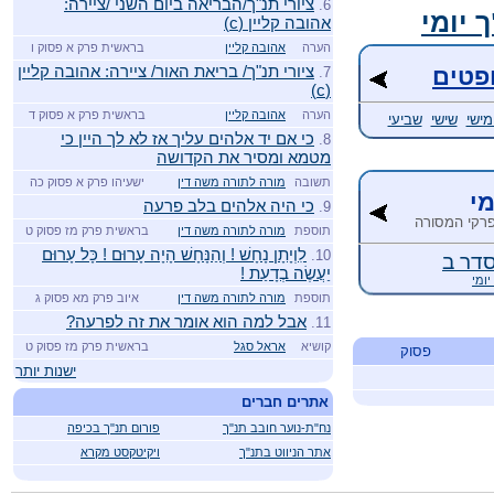
ציורי תנ"ך/הבריאה ביום השני /ציירה:
6.
 יומי
אהובה קליין (c)
הערה
אהובה קליין
בראשית פרק א פסוק ו
ציורי תנ"ך/ בריאת האור/ ציירה: אהובה קליין
פטים
7.
(c)
הערה
אהובה קליין
בראשית פרק א פסוק ד
ישי
שישי
שביעי
כי אם יד אלהים עליך אז לא לך היין כי
8.
מטמא ומסיר את הקדושה
תשובה
מורה לתורה משה דין
ישעיהו פרק א פסוק כה
מי
כי היה אלהים בלב פרעה
9.
 פרקי המסורה
תוספת
מורה לתורה משה דין
בראשית פרק מז פסוק ט
לִוְיָתָן נָחָשׁ ! וְהַנָּחָשׁ הָיָה עָרוּם ! כָּל עָרוּם
10.
דר ב
יַעֲשֶׂה בְדָעַת !
יומי
תוספת
מורה לתורה משה דין
איוב פרק מא פסוק ג
אבל למה הוא אומר את זה לפרעה?
11.
קושיא
אראל סגל
בראשית פרק מז פסוק ט
פסוק
ישנות יותר
אתרים חברים
נח"ת-נוער חובב תנ"ך
פורום תנ"ך בכיפה
אתר הניווט בתנ"ך
ויקיטקסט מקרא